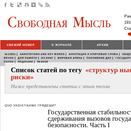
Ран
191
Ста
СВЕЖИЙ НОМЕР
О ЖУРНАЛЕ
АРХИВ
|
|
|
№1/2021
ANNOTATIONS AND KEY WORDS
АННОТАЦИИ И КЛЮЧЕВЫЕ СЛОВА
ОБЩЕ
|
|
|
|
|
ВЕЧНО
ДЛЯ ПАМЯТИ
ИЗ КНИГ
МИРОВАЯ АРЕНА
ПОЛОЖЕНИЕ ДЕЛ
ГОСУДАР
|
|
ПОЛЯХ
РЕЦЕНЗИИ
РАЗНОЕ
Список статей по тегу
«структур ны
риски»
Ниже представлены статьи с этим тегом
QUO VADIS?/КАМО ГРЯДЕШИ?
Государственная стабильност
сдерживания вызовов госуд
безопасности. Часть I