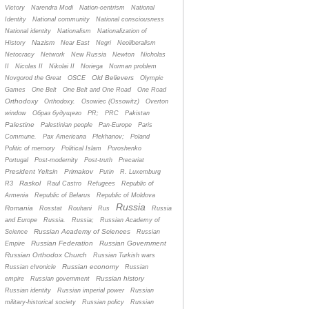
Victory
Narendra Modi
Nation-centrism
National
Identity
National community
National consciousness
National identity
Nationalism
Nationalization of
Nazism
History
Near East
Negri
Neoliberalism
Netocracy
Network
New Russia
Newton
Nicholas
II
Nicolas II
Nikolai II
Noriega
Norman problem
Old Believers
Novgorod the Great
OSCE
Olympic
Games
One Belt
One Belt and One Road
One Road
Orthodoxy
Orthodoxy.
Osowiec (Ossowitz)
Overton
window
Oбраз будущего
PR;
PRC
Pakistan
Palestine
Palestinian people
Pan-Europe
Paris
Commune.
Pax Americana
Plekhanov;
Poland
Politic of memory
Political Islam
Poroshenko
Portugal
Post-modernity
Post-truth
Precariat
President Yeltsin
Primakov
Putin
R. Luxemburg
Raskol
R3
Raul Castro
Refugees
Republic of
Armenia
Republic of Belarus
Republic of Moldova
Russia
Romania
Rosstat
Rouhani
Rus
Russia
and Europe
Russia.
Russia;
Russian Academy of
Russian Academy of Sciences
Science
Russian
Russian Federation
Russian Government
Empire
Russian Orthodox Church
Russian Turkish wars
Russian economy
Russian chronicle
Russian
Russian history
empire
Russian government
Russian identity
Russian imperial power
Russian
military-historical society
Russian policy
Russian