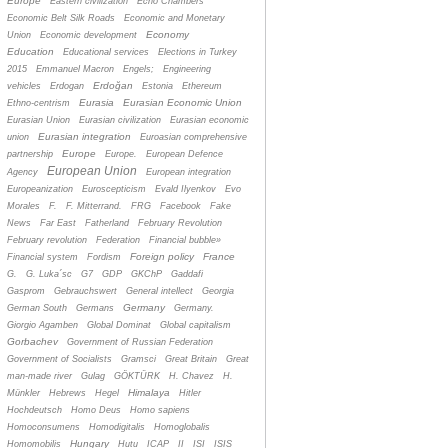
Europe
Eastern civilization
Echo Chambers
Economic Belt Silk Roads
Economic and Monetary
Economy
Union
Economic development
Education
Educational services
Elections in Turkey
2015
Emmanuel Macron
Engels;
Engineering
Erdoğan
vehicles
Erdogan
Estonia
Ethereum
Eurasia
Eurasian Economic Union
Ethno-centrism
Eurasian Union
Eurasian civilization
Eurasian economic
Eurasian integration
union
Euroasian comprehensive
Europe
partnership
Europe.
European Defence
European Union
Agency
European integration
Europeanization
Euroscepticism
Evald Ilyenkov
Evo
Morales
F.
F. Mitterrand.
FRG
Facebook
Fake
News
Far East
Fatherland
February Revolution
February revolution
Federation
Financial bubble»
Foreign policy
France
Financial system
Fordism
G.
G. Luka´sc
G7
GDP
GKChP
Gaddafi
Gasprom
Gebrauchswert
General intellect
Georgia
Germany
German South
Germans
Germany.
Giorgio Agamben
Global Dominat
Global capitalism
Gorbachev
Government of Russian Federation
Government of Socialists
Gramsci
Great Britain
Great
man-made river
Gulag
GÖKTÜRK
H. Chavez
H.
Himalaya
Münkler
Hebrews
Hegel
Hitler
Hochdeutsch
Homo Deus
Homo sapiens
Homoconsumens
Homodigitalis
Homoglobalis
Hungary
Homomobilis
Hutu
ICAP
II
ISI
ISIS