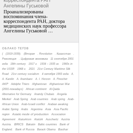
корреспондента РАН
Ангелины Гуськовой
Проанализированы
воспоминания члена­
корреспондента РАН, доктора
медицинских наук профессора
Ангелины Гуськовой …
ОБЛАКО ТЕГОВ
(
(1919-1939);
(Вторая
. Revolution
. Казахстан
.
Революция
. Цифровая экономика
11 сентября 2001
года
18th century
1917 г.
1934 – 1935 гг.
1960s in
the USSR
1968 г.
2021
21st Century Maritime Silk
Road
21st century socialism
4 октября 1993 года
A.
A. Karelin
A. Atambaev
A. I. Herzen
A. Pinochet
AKP
Adolphe Thiers
Afghanistan
Afghanistan War
(2001-nowadays)
African continent
Al-Qaida
Angela
Alternative for Germany
Anatoly Chubais
Merkel
Arab Spring
Arab countries
Arab spring
Arab-
African Union
Arab-Israeli conflict
Arabian awaking
Asia
Arabic Spring
Arabs
Argentina
Asia Pacific
Asiatic mode of production
region
Association
Agreement
Ataturkism
Atatürk
Auschwitz
Austria
BRICS
Austria.
Bakatin
Baltic countries
Bank of
Bashar
England.
Bank of Russia
Barack Obama