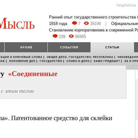
ПОДПИСКА
Ранний опыт государственного строительства
1918 года
7
26190
|
Официальные
Становление корпоративизма в современной Р
239
86905
АРХИВ
СОБЫТИЯ
СТАТЬИ
|
|
ТАЦИИ И КЛЮЧЕВЫЕ СЛОВА
ОБЩЕЕ ДЕЛО, ГОСУДАРСТВО, РЕСПУБЛИКА
НЕИЗВЕДАНН
|
|
|
|
|
ЕНА
ПОЛОЖЕНИЕ ДЕЛ
ГОСУДАРСТВО
СЛОВО И ДЕЛО
КАМО ГРЯДЕШИ?
ЗА И ПР
егу
«Соединенные
с этим тегом
а». Патентованное средство для склейки