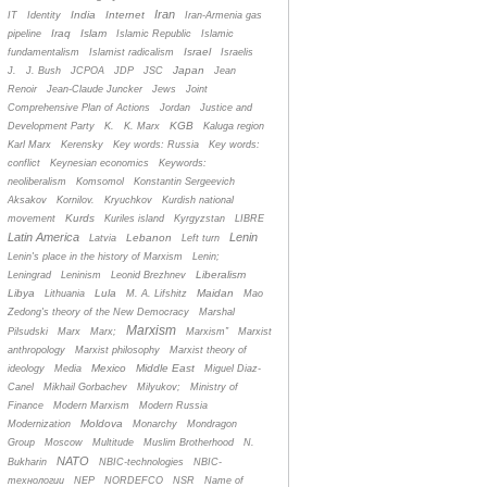
Iran
India
Internet
IT
Identity
Iran-Armenia gas
Iraq
Islam
pipeline
Islamic Republic
Islamic
Israel
fundamentalism
Islamist radicalism
Israelis
Japan
J.
J. Bush
JCPOA
JDP
JSC
Jean
Renoir
Jean-Claude Juncker
Jews
Joint
Comprehensive Plan of Actions
Jordan
Justice and
KGB
Development Party
K.
K. Marx
Kaluga region
Karl Marx
Kerensky
Key words: Russia
Key words:
conflict
Keynesian economics
Keywords:
neoliberalism
Komsomol
Konstantin Sergeevich
Aksakov
Kornilov.
Kryuchkov
Kurdish national
Kurds
movement
Kuriles island
Kyrgyzstan
LIBRE
Latin America
Lenin
Lebanon
Latvia
Left turn
Lenin's place in the history of Marxism
Lenin;
Liberalism
Leningrad
Leninism
Leonid Brezhnev
Libya
Lula
Maidan
Lithuania
M. A. Lifshitz
Mao
Zedong's theory of the New Democracy
Marshal
Marxism
Pilsudski
Marx
Marx;
Marxism”
Marxist
anthropology
Marxist philosophy
Marxist theory of
Mexico
Middle East
ideology
Media
Miguel Diaz-
Canel
Mikhail Gorbachev
Milyukov;
Ministry of
Finance
Modern Marxism
Modern Russia
Moldova
Modernization
Monarchy
Mondragon
Group
Moscow
Multitude
Muslim Brotherhood
N.
NATO
Bukharin
NBIC-technologies
NBIC-
технологии
NEP
NORDEFCO
NSR
Name of