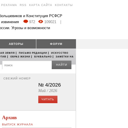
РЕКЛАМА
RSS
КАРТА САЙТА
КОНТАКТЫ
 большевиков и Конституция РСФСР
 извинения
972
109021
|
оссии. Угрозы и возможности
АВТОРЫ
ФОРУМ
|
|
АЯ ЗЕМЛЯ
ПИСЬМО РЕДАКЦИИ
ИСКУССТВО
|
|
|
ОТИВ
ОБРАЗ ЖИЗНИ
БУКВАЛЬНО
ЗАМЕТКИ НА
НАЙТИ
СВЕЖИЙ НОМЕР
№ 4/2026
Май / 2026
ЧИТАТЬ
Архив
ВЫПУСК ЖУРНАЛА