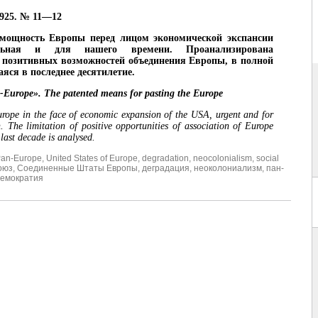
925. № 11—12
омощность Европы перед лицом экономической экспансии
ьная и для нашего времени. Проанализирована
 позитивных возможностей объединения Европы, в полной
яся в последнее десятилетие.
Europe». The patented means for pasting the Europe
urope in the face of economic expansion of the USA, urgent and for
. The limitation of positive opportunities of association of Europe
 last decade is analysed.
an-Europe
,
United States of Europe
,
degradation
,
neocolonialism
,
social
оюз
,
Соединенные Штаты Европы
,
деградация
,
неоколониализм
,
пан-
демократия