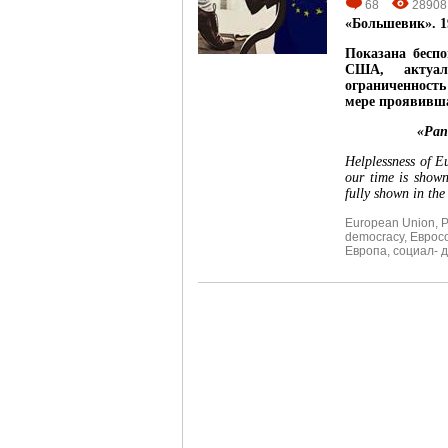
68
28908
«Большевик». 1
Показана бесп
США, актуал
ограниченность
мере проявивша
«Pan-
Helplessness of E
our time is shown
fully shown in the
European Union
,
P
democracy
,
Еврос
Европа
,
социал- 