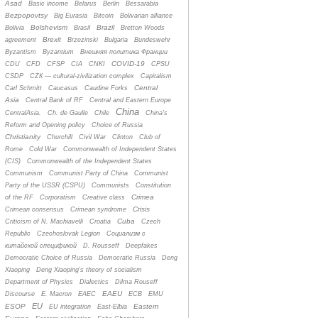
Asad
Basic income
Belarus
Berlin
Bessarabia
Bezpopovtsy
Big Eurasia
Bitcoin
Bolivarian alliance
Bolshevism
Brazil
Bolivia
Brasil
Bretton Woods
Brexit
agreement
Brzezinski
Bulgaria
Bundeswehr
Byzantism
Byzantium
Bнешняя политика Франции
COVID-19
CDU
CFD
CFSP
CIA
CNKI
CPSU
CSDP
CZК — cultural-zivilization complex
Capitalism
Central
Carl Schmitt
Caucasus
Caudine Forks
Asia
Central Bank of RF
Central and Eastern Europe
China
CentralAsia.
Ch. de Gaulle
Chile
China's
Reform and Opening policy
Choice of Russia
Christianity
Churchill
Civil War
Clinton
Club of
Rome
Cold War
Commonwealth of Independent States
(CIS)
Commonwealth of the Independent States
Communism
Communist Party of China
Communist
Party of the USSR (CSPU)
Communists
Constitution
Crimea
of the RF
Corporatism
Creative class
Crisis
Crimean consensus
Crimean syndrome
Cuba
Criticism of N. Machiavelli
Croatia
Czech
Republic
Czechoslovak Legion
Cоциализм с
китайской спецификой
D. Rousseff
Deepfakes
Democratic Choice of Russia
Democratic Russia
Deng
Xiaoping
Deng Xiaoping's theory of socialism
Department of Physics
Dialectics
Dilma Rouseff
EAEU
Discourse
E. Macron
EAEC
ECB
EMU
EU
ESOP
Eastern
EU integration
East-Elbia