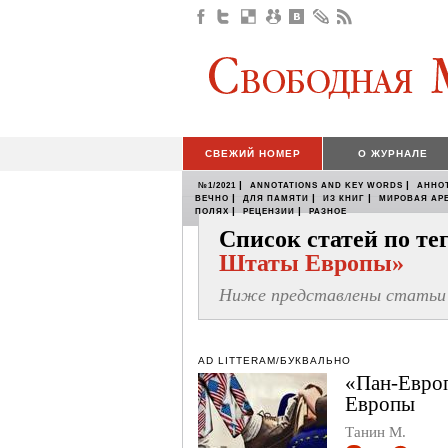
СВЕЖИЙ НОМЕР
О ЖУРНАЛЕ
|
|
№1/2021
ANNOTATIONS AND KEY WORDS
АННО
|
|
|
ВЕЧНО
ДЛЯ ПАМЯТИ
ИЗ КНИГ
МИРОВАЯ АР
|
|
ПОЛЯХ
РЕЦЕНЗИИ
РАЗНОЕ
Список статей по т
Штаты Европы»
Ниже представлены статьи 
AD LITTERAM/БУКВАЛЬНО
«Пан-Европ
Европы
Танин М.