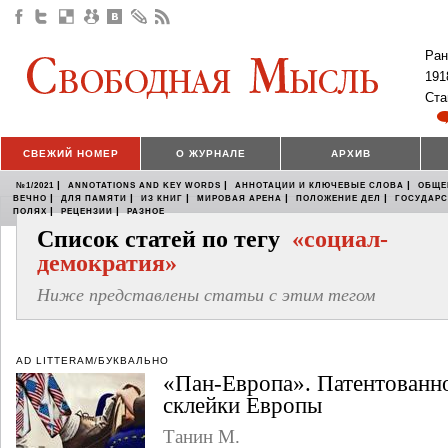
Ран
191
Ста
СВЕЖИЙ НОМЕР
О ЖУРНАЛЕ
АРХИВ
|
|
|
№1/2021
ANNOTATIONS AND KEY WORDS
АННОТАЦИИ И КЛЮЧЕВЫЕ СЛОВА
ОБЩЕ
|
|
|
|
|
ВЕЧНО
ДЛЯ ПАМЯТИ
ИЗ КНИГ
МИРОВАЯ АРЕНА
ПОЛОЖЕНИЕ ДЕЛ
ГОСУДАР
|
|
ПОЛЯХ
РЕЦЕНЗИИ
РАЗНОЕ
Список статей по тегу
«социал-
демократия»
Ниже представлены статьи с этим тегом
AD LITTERAM/БУКВАЛЬНО
«Пан-Европа». Патентованно
склейки Европы
Танин М.