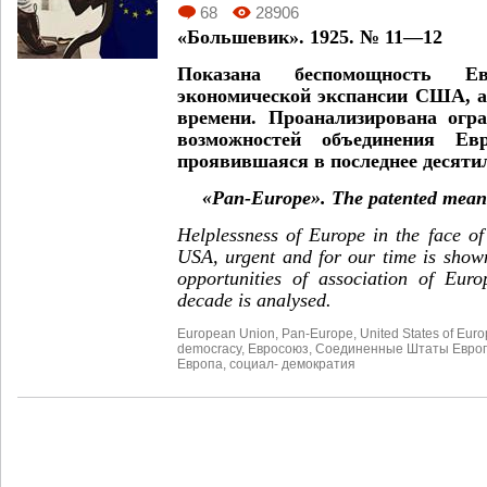
68
28906
«Большевик». 1925. № 11—12
Показана беспомощность 
экономической экспансии США, а
времени. Проанализирована огр
возможностей объединения Е
проявившаяся в последнее десяти
«Pan-Europe». The patented means
Helplessness of Europe in the face o
USA, urgent and for our time is shown
opportunities of association of Euro
decade is analysed.
European Union
,
Pan-Europe
,
United States of Eur
democracy
,
Евросоюз
,
Соединенные Штаты Евро
Европа
,
социал- демократия