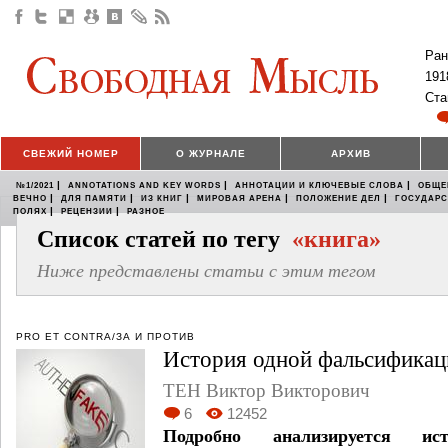
Ран
191
Ста
СВЕЖИЙ НОМЕР
О ЖУРНАЛЕ
АРХИВ
|
|
|
№1/2021
ANNOTATIONS AND KEY WORDS
АННОТАЦИИ И КЛЮЧЕВЫЕ СЛОВА
ОБЩЕ
|
|
|
|
|
ВЕЧНО
ДЛЯ ПАМЯТИ
ИЗ КНИГ
МИРОВАЯ АРЕНА
ПОЛОЖЕНИЕ ДЕЛ
ГОСУДАР
|
|
ПОЛЯХ
РЕЦЕНЗИИ
РАЗНОЕ
Список статей по тегу
«книга»
Ниже представлены статьи с этим тегом
PRO ET CONTRA/ЗА И ПРОТИВ
История одной фальсификац
ТЕН Виктор Викторович
6
12452
Подробно анализируется ист