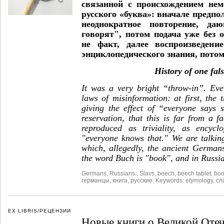
связанной с происхождением нем
русского «буква»: вначале предпо
неоднократное повторение, да
говорят", потом подача уже без о
не факт, далее воспроизведени
энциклопедического знания, потом
History of one fals
It was a very bright “throw-in”. Eve
laws of misinformation: at first, the t
giving the effect of “everyone says s
reservation, that this is far from a fa
reproduced as triviality, as encycl
"everyone knows that." We are talkin
which, allegedly, the ancient Germa
the word Buch is "book", and in Russian
Germans
,
Russians.
,
Slavs
,
beech
,
beech tablet
,
bo
германцы
,
книга
,
русские. Keywords: etymology
,
сл
EX LIBRIS/РЕЦЕНЗИИ
Новые книги о Великой Оте