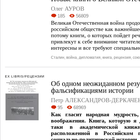
Олег АУРОВ
185
56809
Великая Отечественная война продо
российском обществе как важнейше
потому книги, о которых пойдет реч
привлекут к себе внимание читател
интересны и все требуют специально
Сталин
,
война
,
дипломатия
,
книга
,
рецензия
,
сою
EX LIBRIS/РЕЦЕНЗИИ
Об одном неожиданном резу
фальсификациями истории
Петр АЛЕКСАНДРОВ-ДЕРКАЧЕ
95
68969
Как гласит народная мудрость,
воображения. Книга, которую я 
таки в академической книжн
расположенной в Российском г
социально-политической истории