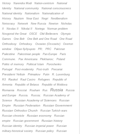
Victory
Narendra Modi
Nation-centrism
National
Identity
National community
National consciousness
National identity
Nationalism
Nationalization of
Nazism
History
Near East
Negri
Neoliberalism
Netocracy
Network
New Russia
Newton
Nicholas
II
Nicolas II
Nikolai II
Noriega
Norman problem
Old Believers
Novgorod the Great
OSCE
Olympic
Games
One Belt
One Belt and One Road
One Road
Orthodoxy
Orthodoxy.
Osowiec (Ossowitz)
Overton
window
Oбраз будущего
PR;
PRC
Pakistan
Palestine
Palestinian people
Pan-Europe
Paris
Commune.
Pax Americana
Plekhanov;
Poland
Politic of memory
Political Islam
Poroshenko
Portugal
Post-modernity
Post-truth
Precariat
President Yeltsin
Primakov
Putin
R. Luxemburg
Raskol
R3
Raul Castro
Refugees
Republic of
Armenia
Republic of Belarus
Republic of Moldova
Russia
Romania
Rosstat
Rouhani
Rus
Russia
and Europe
Russia.
Russia;
Russian Academy of
Russian Academy of Sciences
Science
Russian
Russian Federation
Russian Government
Empire
Russian Orthodox Church
Russian Turkish wars
Russian economy
Russian chronicle
Russian
Russian history
empire
Russian government
Russian identity
Russian imperial power
Russian
military-historical society
Russian policy
Russian