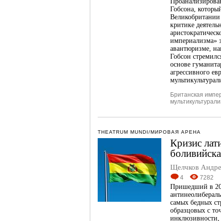
Проанализирова
Гобсона, которы
Великобритании 
критике деятел
аристократическ
империализма» з
авантюризме, н
Гобсон стремилс
основе гуманита
агрессивного ев
мультикультурал
Британская импе
мультикультурал
THEATRUM MUNDI/МИРОВАЯ АРЕНА
Кризис лат
боливийска
Щелчков Андре
4
7282
Пришедший в 200
антинеолибераль
самых бедных ст
образцовых с то
инклюзивности, 