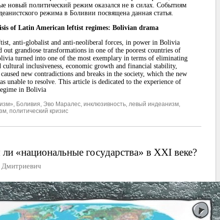
ые новый политический режим оказался не в силах. Событиям
деанистского режима в Боливии посвящена данная статья.
isis of Latin American leftist regimes: Bolivian drama
tist, anti-globalist and anti-neoliberal forces, in power in Bolivia
 out grandiose transformations in one of the poorest countries of
livia turned into one of the most exemplary in terms of eliminating
d cultural inclusiveness, economic growth and financial stability,
 caused new contradictions and breaks in the society, which the new
as unable to resolve. This article is dedicated to the experience of
 regime in Bolivia
лизм»
,
Боливия
,
Эво Маралес
,
инклюзивность
,
левый индеанизм
,
изм
,
политический кризис
 ли «национальные государства» в XXI веке?
Дмитриевич