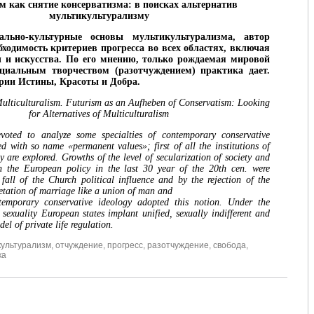
 как снятие консерватизма: в поисках альтернатив
мультикультурализму
льно-культурные основы мультикультурализма, автор
бходимость критериев прогресса во всех областях, включая
 и искусства. По его мнению, только рождаемая мировой
оциальным творчеством (разотчуждением) практика дает.
рии Истины, Красоты и Добра.
ulticulturalism. Futurism as an Aufheben of Conservatism: Looking
for Alternatives of Multiculturalism
evoted to analyze some specialties of contemporary conservative
ed with so name «permanent values»; first of all the institutions of
y are explored. Growths of the level of secularization of society and
n the European policy in the last 30 year of the 20th cen. were
fall of the Church political influence and by the rejection of the
retation of marriage like a union of man and
mporary conservative ideology adopted this notion. Under the
 sexuality European states implant unified, sexually indifferent and
el of private life regulation.
культурализм
,
отчуждение
,
прогресс
,
разотчуждение
,
свобода
,
ка