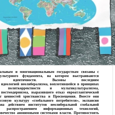
альным и многонациональным государствам связаны с
ультурного фундамента, на котором выстраиваются
ные идентичности. Вызовы последним
 идеологией неолиберализма, воплотившейся в принципах
ти, политкорректности и мультикультурализма,
 постмодернизма, выразившего отказ евроатлантической
т ценностей христианства и Просвещения. Вместе они
совую культуру «глобального потребителя», экспансия
на действием институтов неолиберальной глобальной
 распространением информационных технологий,
овечество анонимными системами власти. Противостоять