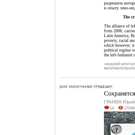
разрешить котор
и опыту лево-ин
The cr
The alliance of lef
from 2006, carried
Latin America, Bo
poverty, racial an
which however, it
political regime w
the left-Indianist
«андский капита
мультикультурал
QUO VADIS?/КАМО ГРЯДЕШИ?
Сохранятся
ГРАНИН Юрий 
19
27099