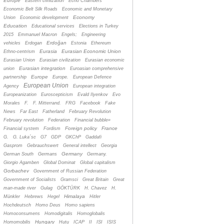
Europe
Eastern civilization
Echo Chambers
Economic Belt Silk Roads
Economic and Monetary
Economy
Union
Economic development
Education
Educational services
Elections in Turkey
2015
Emmanuel Macron
Engels;
Engineering
Erdoğan
vehicles
Erdogan
Estonia
Ethereum
Eurasia
Eurasian Economic Union
Ethno-centrism
Eurasian Union
Eurasian civilization
Eurasian economic
Eurasian integration
union
Euroasian comprehensive
Europe
partnership
Europe.
European Defence
European Union
Agency
European integration
Europeanization
Euroscepticism
Evald Ilyenkov
Evo
Morales
F.
F. Mitterrand.
FRG
Facebook
Fake
News
Far East
Fatherland
February Revolution
February revolution
Federation
Financial bubble»
Foreign policy
France
Financial system
Fordism
G.
G. Luka´sc
G7
GDP
GKChP
Gaddafi
Gasprom
Gebrauchswert
General intellect
Georgia
Germany
German South
Germans
Germany.
Giorgio Agamben
Global Dominat
Global capitalism
Gorbachev
Government of Russian Federation
Government of Socialists
Gramsci
Great Britain
Great
man-made river
Gulag
GÖKTÜRK
H. Chavez
H.
Himalaya
Münkler
Hebrews
Hegel
Hitler
Hochdeutsch
Homo Deus
Homo sapiens
Homoconsumens
Homodigitalis
Homoglobalis
Hungary
Homomobilis
Hutu
ICAP
II
ISI
ISIS