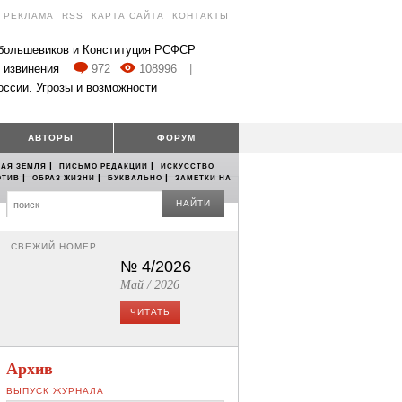
РЕКЛАМА
RSS
КАРТА САЙТА
КОНТАКТЫ
 большевиков и Конституция РСФСР
 извинения
972
108996
|
оссии. Угрозы и возможности
АВТОРЫ
ФОРУМ
|
|
АЯ ЗЕМЛЯ
ПИСЬМО РЕДАКЦИИ
ИСКУССТВО
|
|
|
ОТИВ
ОБРАЗ ЖИЗНИ
БУКВАЛЬНО
ЗАМЕТКИ НА
НАЙТИ
СВЕЖИЙ НОМЕР
№ 4/2026
Май / 2026
ЧИТАТЬ
Архив
ВЫПУСК ЖУРНАЛА