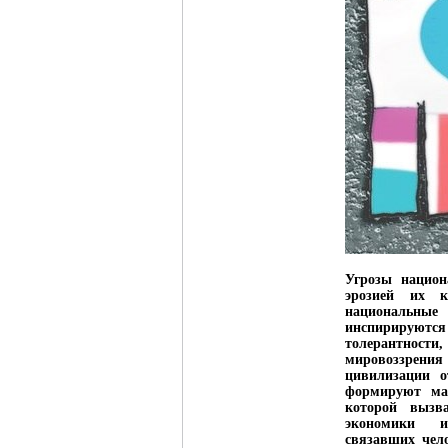
Угрозы национ
эрозией их к
националь
инспирируются
толерантнос
мировоззрения
цивилизации о
формируют мас
которой вызва
экономики и
связавших чел