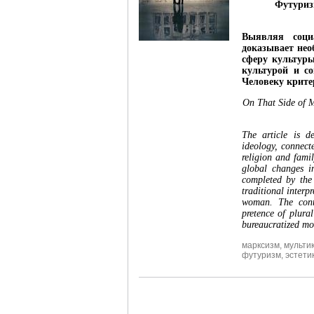
Футуризм
Выявляя социа
доказывает нео
сферу культуры
культурой и с
Человеку крите
On That Side of M
The article is d
ideology, connect
religion and famil
global changes i
completed by the 
traditional interp
woman. The conte
pretence of plural
bureaucratized mod
марксизм
,
мульти
футуризм
,
эстети