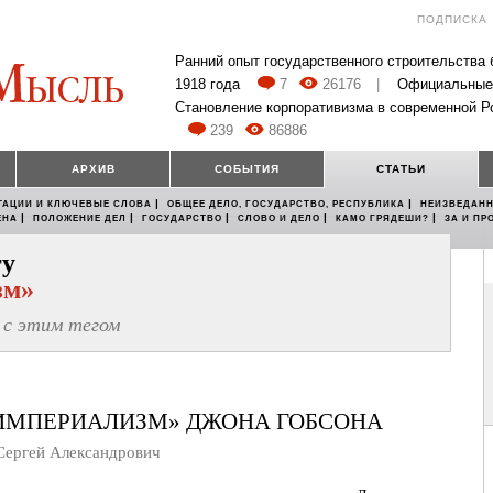
ПОДПИСКА
Ранний опыт государственного строительства
1918 года
7
26176
|
Официальные
Становление корпоративизма в современной Р
239
86886
АРХИВ
СОБЫТИЯ
СТАТЬИ
|
|
ТАЦИИ И КЛЮЧЕВЫЕ СЛОВА
ОБЩЕЕ ДЕЛО, ГОСУДАРСТВО, РЕСПУБЛИКА
НЕИЗВЕДАНН
|
|
|
|
|
ЕНА
ПОЛОЖЕНИЕ ДЕЛ
ГОСУДАРСТВО
СЛОВО И ДЕЛО
КАМО ГРЯДЕШИ?
ЗА И ПР
гу
зм»
с этим тегом
ИМПЕРИАЛИЗМ» ДЖОНА ГОБСОНА
ргей Александрович