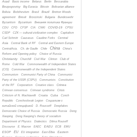
Asad
Basic income
Belarus
Berlin
Bessarabia
Bezpopovtsy
Big Eurasia
Bitcoin
Bolivarian alliance
Bolshevism
Brazil
Bolivia
Brasil
Bretton Woods
Brexit
agreement
Brzezinski
Bulgaria
Bundeswehr
Byzantism
Byzantium
Bнешняя политика Франции
COVID-19
CDU
CFD
CFSP
CIA
CNKI
CPSU
CSDP
CZК — cultural-zivilization complex
Capitalism
Central
Carl Schmitt
Caucasus
Caudine Forks
Asia
Central Bank of RF
Central and Eastern Europe
China
CentralAsia.
Ch. de Gaulle
Chile
China's
Reform and Opening policy
Choice of Russia
Christianity
Churchill
Civil War
Clinton
Club of
Rome
Cold War
Commonwealth of Independent States
(CIS)
Commonwealth of the Independent States
Communism
Communist Party of China
Communist
Party of the USSR (CSPU)
Communists
Constitution
Crimea
of the RF
Corporatism
Creative class
Crisis
Crimean consensus
Crimean syndrome
Cuba
Criticism of N. Machiavelli
Croatia
Czech
Republic
Czechoslovak Legion
Cоциализм с
китайской спецификой
D. Rousseff
Deepfakes
Democratic Choice of Russia
Democratic Russia
Deng
Xiaoping
Deng Xiaoping's theory of socialism
Department of Physics
Dialectics
Dilma Rouseff
EAEU
Discourse
E. Macron
EAEC
ECB
EMU
EU
ESOP
Eastern
EU integration
East-Elbia