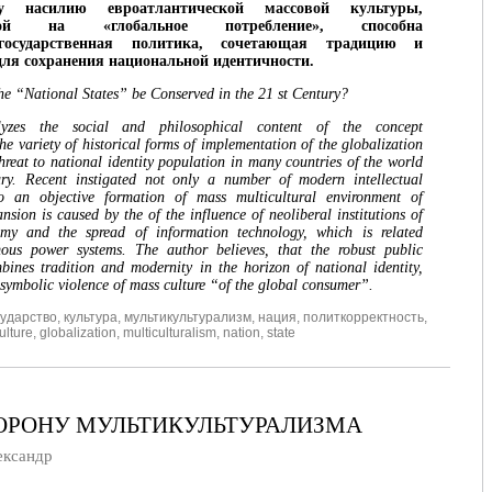
му насилию евроатлантической массовой культуры,
нной на «глобальное потребление», способна
государственная политика, сочетающая традицию и
для сохранения национальной идентичности.
the “National States” be Conserved in the 21 st Century?
yzes the social and philosophical content of the concept
he variety of historical
forms of implementation of the globalization
threat to national identity population in many
countries of the world
ry. Recent instigated not only a number of modern intellectual
o an objective formаtion of mass multicultural environment of
pansion is caused by the of
the influence of neoliberal institutions of
omy and the spread of information technology, which is
related
us power systems. The author believes, that the robust public
mbines
tradition and modernity in the horizon of national identity,
 symbolic violence of mass culture “of
the global consumer”.
сударство
,
культура
,
мультикультурализм
,
нация
,
политкорректность
,
ulture
,
globalization
,
multiculturalism
,
nation
,
state
ТОРОНУ МУЛЬТИКУЛЬТУРАЛИЗМА
ксандр