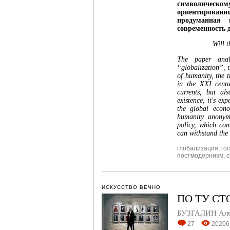
символическо
ориентирова
продуманная 
современность 
Will 
The paper anal
“globalization”, t
of humanity, the 
in the XXI centu
currents,
but als
existence, it's ex
the global econ
humanity anonymo
policy, which co
can withstand the
глобализация
,
го
постмодернизм
,
c
ИСКУССТВО ВЕЧНО
ПО ТУ С
БУЗГАЛИН Але
27
20206