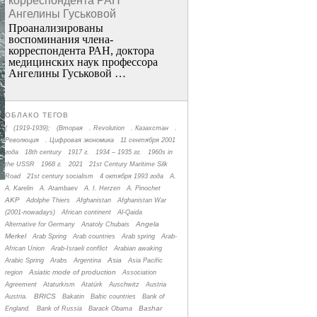
корреспондента РАН
Ангелины Гуськовой
Проанализированы
воспоминания члена­
корреспондента РАН, доктора
медицинских наук профессора
Ангелины Гуськовой …
ОБЛАКО ТЕГОВ
(
(1919-1939);
(Вторая
. Revolution
. Казахстан
.
Революция
. Цифровая экономика
11 сентября 2001
года
18th century
1917 г.
1934 – 1935 гг.
1960s in
the USSR
1968 г.
2021
21st Century Maritime Silk
Road
21st century socialism
4 октября 1993 года
A.
A. Karelin
A. Atambaev
A. I. Herzen
A. Pinochet
AKP
Adolphe Thiers
Afghanistan
Afghanistan War
(2001-nowadays)
African continent
Al-Qaida
Angela
Alternative for Germany
Anatoly Chubais
Merkel
Arab Spring
Arab countries
Arab spring
Arab-
African Union
Arab-Israeli conflict
Arabian awaking
Asia
Arabic Spring
Arabs
Argentina
Asia Pacific
Asiatic mode of production
region
Association
Agreement
Ataturkism
Atatürk
Auschwitz
Austria
BRICS
Austria.
Bakatin
Baltic countries
Bank of
Bashar
England.
Bank of Russia
Barack Obama