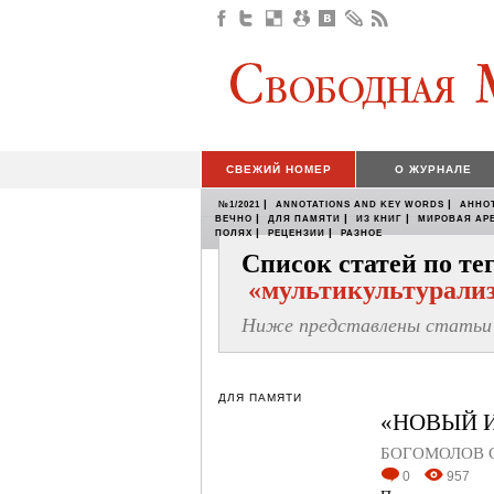
СВЕЖИЙ НОМЕР
О ЖУРНАЛЕ
|
|
№1/2021
ANNOTATIONS AND KEY WORDS
АННО
|
|
|
ВЕЧНО
ДЛЯ ПАМЯТИ
ИЗ КНИГ
МИРОВАЯ АР
|
|
ПОЛЯХ
РЕЦЕНЗИИ
РАЗНОЕ
Список статей по те
«мультикультурали
Ниже представлены статьи 
ДЛЯ ПАМЯТИ
«НОВЫЙ 
БОГОМОЛОВ Се
0
957