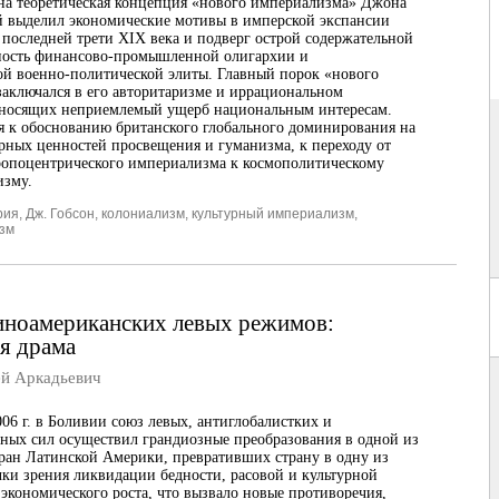
на теоретическая концепция «нового империализма» Джона
й выделил экономические мотивы в имперской экспансии
последней трети XIX века и подверг острой содержательной
ьность финансово-промышленной олигархии и
ой военно-политической элиты. Главный порок «нового
аключался в его авторитаризме и иррациональном
аносящих неприемлемый ущерб национальным интересам.
я к обоснованию британского глобального доминирования на
рных ценностей просвещения и гуманизма, к переходу от
ропоцентрического империализма к космополитическому
изму.
рия
,
Дж. Гобсон
,
колониализм
,
культурный империализм
,
изм
иноамериканских левых режимов:
я драма
й Аркадьевич
6 г. в Боливии союз левых, антиглобалистких и
ных сил осуществил грандиозные преобразования в одной из
ран Латинской Америки, превративших страну в одну из
чки зрения ликвидации бедности, расовой и культурной
экономического роста, что вызвало новые противоречия,