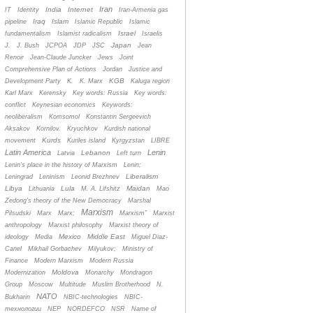
Iran
India
Internet
IT
Identity
Iran-Armenia gas
Iraq
Islam
pipeline
Islamic Republic
Islamic
Israel
fundamentalism
Islamist radicalism
Israelis
Japan
J.
J. Bush
JCPOA
JDP
JSC
Jean
Renoir
Jean-Claude Juncker
Jews
Joint
Comprehensive Plan of Actions
Jordan
Justice and
KGB
Development Party
K.
K. Marx
Kaluga region
Karl Marx
Kerensky
Key words: Russia
Key words:
conflict
Keynesian economics
Keywords:
neoliberalism
Komsomol
Konstantin Sergeevich
Aksakov
Kornilov.
Kryuchkov
Kurdish national
Kurds
movement
Kuriles island
Kyrgyzstan
LIBRE
Latin America
Lenin
Lebanon
Latvia
Left turn
Lenin's place in the history of Marxism
Lenin;
Liberalism
Leningrad
Leninism
Leonid Brezhnev
Libya
Lula
Maidan
Lithuania
M. A. Lifshitz
Mao
Zedong's theory of the New Democracy
Marshal
Marxism
Pilsudski
Marx
Marx;
Marxism”
Marxist
anthropology
Marxist philosophy
Marxist theory of
Mexico
Middle East
ideology
Media
Miguel Diaz-
Canel
Mikhail Gorbachev
Milyukov;
Ministry of
Finance
Modern Marxism
Modern Russia
Moldova
Modernization
Monarchy
Mondragon
Group
Moscow
Multitude
Muslim Brotherhood
N.
NATO
Bukharin
NBIC-technologies
NBIC-
технологии
NEP
NORDEFCO
NSR
Name of