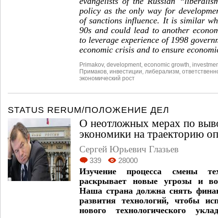
evangelists of the Russian “liberali
policy as the only way for developme
of sanctions influence. It is similar w
90s and could lead to another econom
to leverage experience of 1998 govern
economic crisis and to ensure economi
Primakov
,
development
,
economic growth
,
investme
Примаков
,
инвестиции
,
либерализм
,
ответственн
экономический рост
STATUS RERUM/ПОЛОЖЕНИЕ ДЕЛ
О неотложных мерах по выв
экономики на траекторию о
Сергей Юрьевич Глазьев
339
28000
Изучение процесса смены тех
раскрывает новые угрозы и во
Наша страна должна снять фина
развития технологий, чтобы ис
нового технологического укла