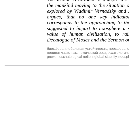
the mankind moving to the situation 
explored by Vladimir Vernadsky and 
argues, that no one key indicat
corresponds to the approaching to the
suggested to impart to noosphere a s
value of human civilization, to rai
Decalogue of Moses and the Sermon on
биосфера
,
глобальная устойчивость
,
ноосфера
,
полигон частот
,
экономический рост
,
эсхатологич
growth
,
eschatological notion
,
global stability
,
noosp