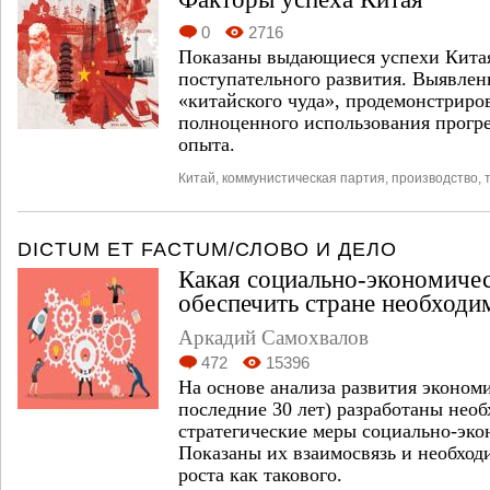
0
2716
Показаны выдающиеся успехи Китая 
поступательного развития. Выявле
«китайского чуда», продемонстриро
полноценного использования прогре
опыта.
Китай
,
коммунистическая партия
,
производство
,
DICTUM ET FACTUM/СЛОВО И ДЕЛО
Какая социально-экономичес
обеспечить стране необходи
Аркадий Самохвалов
472
15396
На основе анализа развития эконом
последние 30 лет) разработаны нео
стратегические меры социально-эко
Показаны их взаимосвязь и необход
роста как такового.