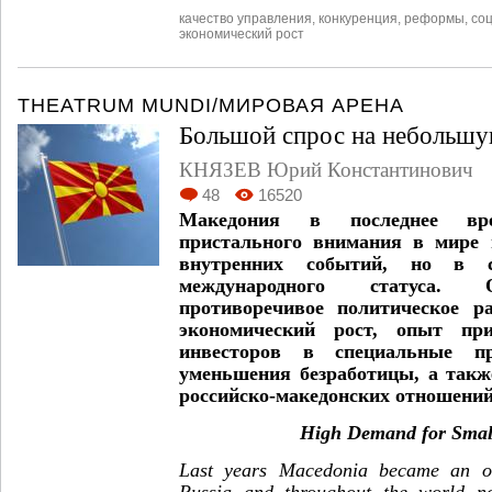
качество управления
,
конкуренция
,
реформы
,
со
экономический рост
THEATRUM MUNDI/МИРОВАЯ АРЕНА
Большой спрос на небольш
КНЯЗЕВ Юрий Константинович
48
16520
Македония в последнее вр
пристального внимания в мире 
внутренних событий, но в 
международного статуса. О
противоречивое политическое р
экономический рост, опыт при
инвесторов в специальные 
уменьшения безработицы, а так
российско-македонских отношени
High Demand for Smal
Last years Macedonia became an obj
Russia and throughout the world n