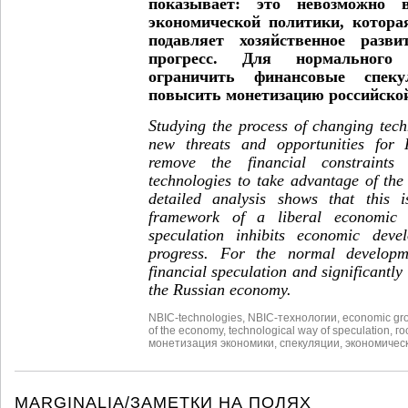
показывает: это невозможно 
экономической политики, котора
подавляет хозяйственное разви
прогресс. Для нормального 
ограничить финансовые спек
повысить монетизацию российско
Studying the process of changing tech
new threats and opportunities for
remove the financial constraints
technologies to take advantage of the
detailed analysis shows that this i
framework of a liberal economic 
speculation inhibits economic deve
progress. For the normal developm
financial speculation and significantly
the Russian economy.
NBIC-technologies
,
NBIC-технологии
,
economic gr
of the economy
,
technological way of speculation
,
го
монетизация экономики
,
спекуляции
,
экономичес
MARGINALIA/ЗАМЕТКИ НА ПОЛЯХ