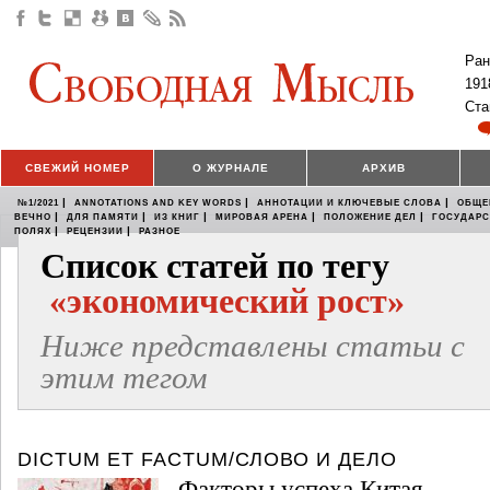
Ран
191
Ста
СВЕЖИЙ НОМЕР
О ЖУРНАЛЕ
АРХИВ
|
|
|
№1/2021
ANNOTATIONS AND KEY WORDS
АННОТАЦИИ И КЛЮЧЕВЫЕ СЛОВА
ОБЩЕ
|
|
|
|
|
ВЕЧНО
ДЛЯ ПАМЯТИ
ИЗ КНИГ
МИРОВАЯ АРЕНА
ПОЛОЖЕНИЕ ДЕЛ
ГОСУДАР
|
|
ПОЛЯХ
РЕЦЕНЗИИ
РАЗНОЕ
Список статей по тегу
«экономический рост»
Ниже представлены статьи с
этим тегом
DICTUM ET FACTUM/СЛОВО И ДЕЛО
Факторы успеха Китая