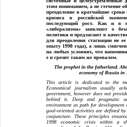
системные и целеустремленные д
этим пониманием, а не стечение о
преодоление в кратчайшие сроки
кризиса в российской эконом
последующий рост.
Как и в на
«либерализма» заявляют о беза
политики и предлагают в качестве
для преодоления стагнации не ее
опыту 1998 года), а лишь смягче
на любых условиях, что напоминае
е и грозит таким же провалом.
The prophet in the fatherland. Abo
economy of Russia i
This article is dedicated to the 
Economical journalism usually ack
government, however does not provide
behind it. Deep and pragmatic un
environment as path for development 
goal-oriented activities are defined by
conjuncture. These principles ensure
1998 economic crisis within a sh