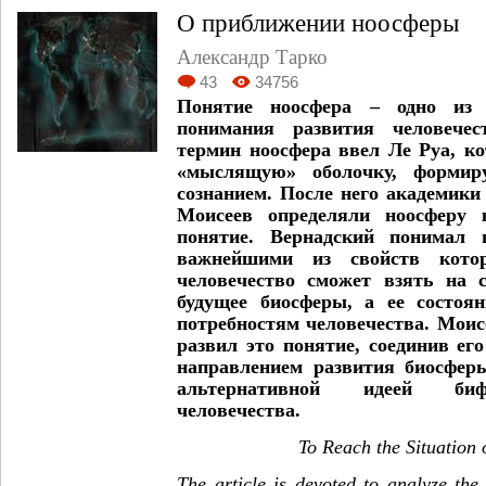
О приближении ноосферы
Александр Тарко
43
34756
Понятие ноосфера – одно из
понимания развития человече
термин ноосфера ввел Ле Руа, к
«мыслящую» оболочку, формир
сознанием. После него академики
Моисеев определяли ноосферу 
понятие. Вернадский понимал 
важнейшими из свойств кото
человечество сможет взять на с
будущее биосферы, а ее состоян
потребностям человечества. Моис
развил это понятие, соединив ег
направлением развития биосфер
альтернативной идеей биф
человечества.
To Reach the Situation
The article is devoted to analyze the