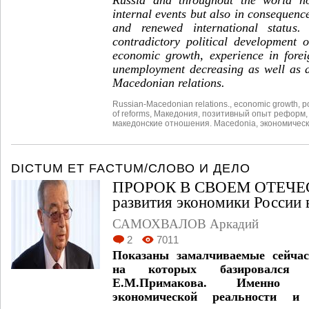
internal events but also in consequence
and renewed international status. 
contradictory political development 
economic growth, experience in forei
unemployment decreasing as well as a
Macedonian relations.
Russian-Macedonian relations.
,
economic growth
,
p
of reforms
,
Македония
,
позитивный опыт реформ
македонские отношения. Macedonia
,
экономическ
DICTUM ET FACTUM/СЛОВО И ДЕЛО
ПРОРОК В СВОЕМ ОТЕЧЕСТ
развития экономики России 
САМОХВАЛОВ Аркадий
2
7011
Показаны замалчиваемые сейча
на которых базировался у
Е.М.Примакова. Именно г
экономической реальности и 