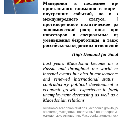
Македония в последнее вр
пристального внимания в мире 
внутренних событий, но в 
международного статуса. О
противоречивое политическое р
экономический рост, опыт при
инвесторов в специальные 
уменьшения безработицы, а так
российско-македонских отношени
High Demand for Smal
Last years Macedonia became an obj
Russia and throughout the world n
internal events but also in consequence
and renewed international status. 
contradictory political development 
economic growth, experience in forei
unemployment decreasing as well as a
Macedonian relations.
Russian-Macedonian relations.
,
economic growth
,
p
of reforms
,
Македония
,
позитивный опыт реформ
македонские отношения. Macedonia
,
экономическ