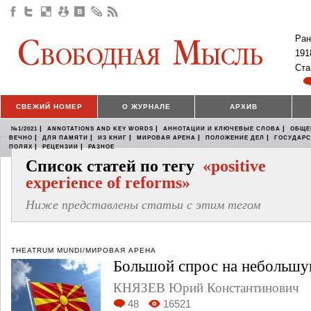
Ран
191
Ста
СВЕЖИЙ НОМЕР
О ЖУРНАЛЕ
АРХИВ
|
|
|
№1/2021
ANNOTATIONS AND KEY WORDS
АННОТАЦИИ И КЛЮЧЕВЫЕ СЛОВА
ОБЩЕ
|
|
|
|
|
ВЕЧНО
ДЛЯ ПАМЯТИ
ИЗ КНИГ
МИРОВАЯ АРЕНА
ПОЛОЖЕНИЕ ДЕЛ
ГОСУДАР
|
|
ПОЛЯХ
РЕЦЕНЗИИ
РАЗНОЕ
Список статей по тегу
«positive
experience of reforms»
Ниже представлены статьи с этим тегом
THEATRUM MUNDI/МИРОВАЯ АРЕНА
Большой спрос на небольш
КНЯЗЕВ Юрий Константинович
48
16521