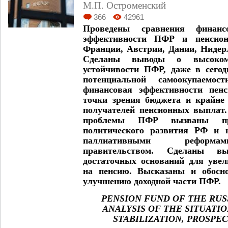
М.П. Остроменский
366
42961
Проведены сравнения финанс
эффективности ПФР и пенсион
Франции, Австрии, Дании, Ниде
Сделаны выводы о высоком
устойчивости ПФР, даже в сегод
потенциальной самоокупаемос
финансовая эффективности пен
точки зрения бюджета и крайне 
получателей пенсионных выплат.
проблемы ПФР вызваны про
политического развития РФ и 
паллиативными реформа
правительством. Сделаны в
достаточных оснований для увел
на пенсию. Высказаны и обосн
улучшению доходной части ПФР.
PENSION FUND OF THE RUS
ANALYSIS OF THE SITUATI
STABILIZATION, PROSPE