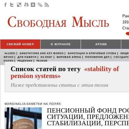
Ран
191
Ста
СВЕЖИЙ НОМЕР
О ЖУРНАЛЕ
АРХИВ
|
|
|
№1/2021
ANNOTATIONS AND KEY WORDS
АННОТАЦИИ И КЛЮЧЕВЫЕ СЛОВА
ОБЩЕ
|
|
|
|
|
ВЕЧНО
ДЛЯ ПАМЯТИ
ИЗ КНИГ
МИРОВАЯ АРЕНА
ПОЛОЖЕНИЕ ДЕЛ
ГОСУДАР
|
|
ПОЛЯХ
РЕЦЕНЗИИ
РАЗНОЕ
Список статей по тегу
«stability of
pension systems»
Ниже представлены статьи с этим тегом
MARGINALIA/ЗАМЕТКИ НА ПОЛЯХ
ПЕНСИОННЫЙ ФОНД РОС
СИТУАЦИИ, ПРЕДЛОЖЕН
СТАБИЛИЗАЦИИ, ПЕРСП