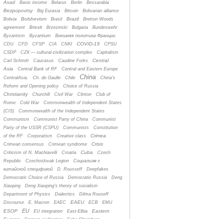
Asad
Basic income
Belarus
Berlin
Bessarabia
Bezpopovtsy
Big Eurasia
Bitcoin
Bolivarian alliance
Bolshevism
Brazil
Bolivia
Brasil
Bretton Woods
Brexit
agreement
Brzezinski
Bulgaria
Bundeswehr
Byzantism
Byzantium
Bнешняя политика Франции
COVID-19
CDU
CFD
CFSP
CIA
CNKI
CPSU
CSDP
CZК — cultural-zivilization complex
Capitalism
Central
Carl Schmitt
Caucasus
Caudine Forks
Asia
Central Bank of RF
Central and Eastern Europe
China
CentralAsia.
Ch. de Gaulle
Chile
China's
Reform and Opening policy
Choice of Russia
Christianity
Churchill
Civil War
Clinton
Club of
Rome
Cold War
Commonwealth of Independent States
(CIS)
Commonwealth of the Independent States
Communism
Communist Party of China
Communist
Party of the USSR (CSPU)
Communists
Constitution
Crimea
of the RF
Corporatism
Creative class
Crisis
Crimean consensus
Crimean syndrome
Cuba
Criticism of N. Machiavelli
Croatia
Czech
Republic
Czechoslovak Legion
Cоциализм с
китайской спецификой
D. Rousseff
Deepfakes
Democratic Choice of Russia
Democratic Russia
Deng
Xiaoping
Deng Xiaoping's theory of socialism
Department of Physics
Dialectics
Dilma Rouseff
EAEU
Discourse
E. Macron
EAEC
ECB
EMU
EU
ESOP
Eastern
EU integration
East-Elbia