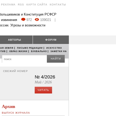
РЕКЛАМА
RSS
КАРТА САЙТА
КОНТАКТЫ
 большевиков и Конституция РСФСР
 извинения
972
109021
|
оссии. Угрозы и возможности
АВТОРЫ
ФОРУМ
|
|
АЯ ЗЕМЛЯ
ПИСЬМО РЕДАКЦИИ
ИСКУССТВО
|
|
|
ОТИВ
ОБРАЗ ЖИЗНИ
БУКВАЛЬНО
ЗАМЕТКИ НА
НАЙТИ
СВЕЖИЙ НОМЕР
№ 4/2026
Май / 2026
ЧИТАТЬ
Архив
ВЫПУСК ЖУРНАЛА