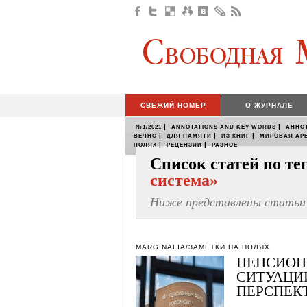
СВЕЖИЙ НОМЕР
О ЖУРНАЛЕ
|
|
№1/2021
ANNOTATIONS AND KEY WORDS
АННО
|
|
|
ВЕЧНО
ДЛЯ ПАМЯТИ
ИЗ КНИГ
МИРОВАЯ АР
|
|
ПОЛЯХ
РЕЦЕНЗИИ
РАЗНОЕ
Список статей по т
система»
Ниже представлены статьи 
MARGINALIA/ЗАМЕТКИ НА ПОЛЯХ
ПЕНСИОН
СИТУАЦИ
ПЕРСПЕК