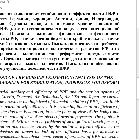
ский
6
внения финансовых устойчивости и эффективности ПФР и
стем Германии, Франции, Австрии, Дании, Нидерландов,
и. Сделаны выводы о высоком уровне финансовой
ПФР, даже в сегодняшнем его виде, и его потенциальной
сти. Показана высокая финансовая эффективности
темы РФ, с точки зрения бюджета и крайне низкая, с точки
елей пенсионных выплат. Высказано мнение, что проблемы
роблемами социально-политического развития РФ и не
решены паллиативными реформами предлагаемыми
м. Сделаны выводы об отсутствии достаточных оснований
я возраста выхода на пенсию. Высказаны и обоснованы
о улучшению доходной части ПФР.
ND OF THE RUSSIAN FEDERATION: ANALYSIS OF THE
ROPOSALS FOR STABILIZATION, PROSPECTS FOR REFORM
ncial stability and efficiency of RPF and the pension systems of
Austria, Denmark, the Netherlands, the USA and Japan are carried
re drawn on the high level of financial stability of PFR, even in his
ts potential self-sufficiency. It is shown big financial to efficiency of
 the Russian Federation, from the point of view of the budget and
m the point of view of recipients of pension payments. The opinion is
oblems of PFR are caused problems of socio-political development of
ation and can't be solved by the palliative reforms offered by the
usions are drawn on lack of the sufficient bases for increase in
Recommendations about improvement of revenues of RPF are stated