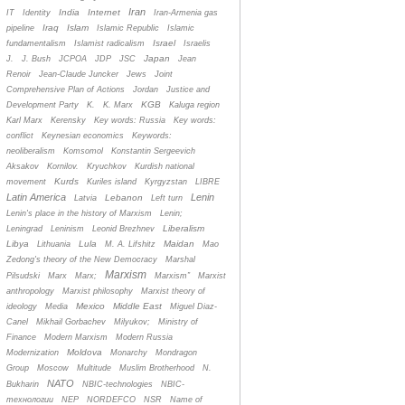
Iran
India
Internet
IT
Identity
Iran-Armenia gas
Iraq
Islam
pipeline
Islamic Republic
Islamic
Israel
fundamentalism
Islamist radicalism
Israelis
Japan
J.
J. Bush
JCPOA
JDP
JSC
Jean
Renoir
Jean-Claude Juncker
Jews
Joint
Comprehensive Plan of Actions
Jordan
Justice and
KGB
Development Party
K.
K. Marx
Kaluga region
Karl Marx
Kerensky
Key words: Russia
Key words:
conflict
Keynesian economics
Keywords:
neoliberalism
Komsomol
Konstantin Sergeevich
Aksakov
Kornilov.
Kryuchkov
Kurdish national
Kurds
movement
Kuriles island
Kyrgyzstan
LIBRE
Latin America
Lenin
Lebanon
Latvia
Left turn
Lenin's place in the history of Marxism
Lenin;
Liberalism
Leningrad
Leninism
Leonid Brezhnev
Libya
Lula
Maidan
Lithuania
M. A. Lifshitz
Mao
Zedong's theory of the New Democracy
Marshal
Marxism
Pilsudski
Marx
Marx;
Marxism”
Marxist
anthropology
Marxist philosophy
Marxist theory of
Mexico
Middle East
ideology
Media
Miguel Diaz-
Canel
Mikhail Gorbachev
Milyukov;
Ministry of
Finance
Modern Marxism
Modern Russia
Moldova
Modernization
Monarchy
Mondragon
Group
Moscow
Multitude
Muslim Brotherhood
N.
NATO
Bukharin
NBIC-technologies
NBIC-
технологии
NEP
NORDEFCO
NSR
Name of