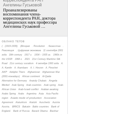
корреспондента РАН
Ангелины Гуськовой
Проанализированы
воспоминания члена­
корреспондента РАН, доктора
медицинских наук профессора
Ангелины Гуськовой …
ОБЛАКО ТЕГОВ
(
(1919-1939);
(Вторая
. Revolution
. Казахстан
.
Революция
. Цифровая экономика
11 сентября 2001
года
18th century
1917 г.
1934 – 1935 гг.
1960s in
the USSR
1968 г.
2021
21st Century Maritime Silk
Road
21st century socialism
4 октября 1993 года
A.
A. Karelin
A. Atambaev
A. I. Herzen
A. Pinochet
AKP
Adolphe Thiers
Afghanistan
Afghanistan War
(2001-nowadays)
African continent
Al-Qaida
Angela
Alternative for Germany
Anatoly Chubais
Merkel
Arab Spring
Arab countries
Arab spring
Arab-
African Union
Arab-Israeli conflict
Arabian awaking
Asia
Arabic Spring
Arabs
Argentina
Asia Pacific
Asiatic mode of production
region
Association
Agreement
Ataturkism
Atatürk
Auschwitz
Austria
BRICS
Austria.
Bakatin
Baltic countries
Bank of
Bashar
England.
Bank of Russia
Barack Obama