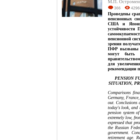
М.П. Остромен
366
4296
Проведены сра
пенсионных си
США и Япони
устойчивости 
самоокупаемо
пенсионной сис
зрения получат
ПФР вызваны п
могут быть 
правительство
для увеличени
рекомендации п
PENSION FU
SITUATION, P
Comparisons fina
Germany, France, 
out. Conclusions a
today's look, and i
pension system of
extremely low, fro
expressed that pr
the Russian Feder
government. Concl
retirement age. 