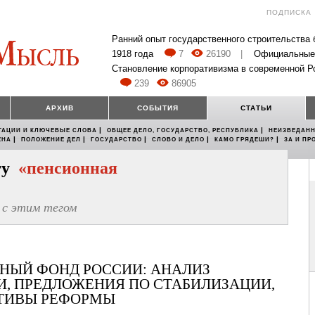
ПОДПИСКА
Ранний опыт государственного строительства
1918 года
7
26190
|
Официальные
Становление корпоративизма в современной Р
239
86905
АРХИВ
СОБЫТИЯ
СТАТЬИ
|
|
ТАЦИИ И КЛЮЧЕВЫЕ СЛОВА
ОБЩЕЕ ДЕЛО, ГОСУДАРСТВО, РЕСПУБЛИКА
НЕИЗВЕДАНН
|
|
|
|
|
ЕНА
ПОЛОЖЕНИЕ ДЕЛ
ГОСУДАРСТВО
СЛОВО И ДЕЛО
КАМО ГРЯДЕШИ?
ЗА И ПР
егу
«пенсионная
с этим тегом
НЫЙ ФОНД РОССИИ: АНАЛИЗ
И, ПРЕДЛОЖЕНИЯ ПО СТАБИЛИЗАЦИИ,
ТИВЫ РЕФОРМЫ