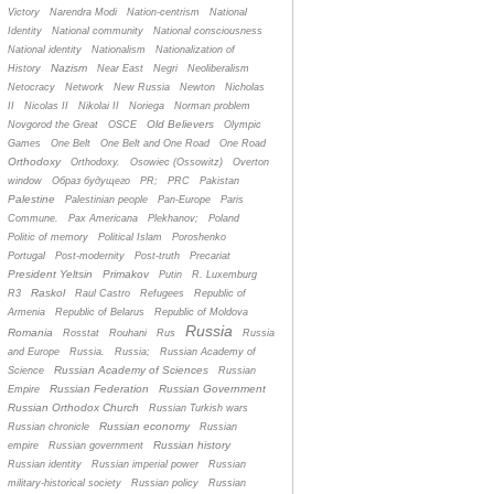
Victory
Narendra Modi
Nation-centrism
National
Identity
National community
National consciousness
National identity
Nationalism
Nationalization of
Nazism
History
Near East
Negri
Neoliberalism
Netocracy
Network
New Russia
Newton
Nicholas
II
Nicolas II
Nikolai II
Noriega
Norman problem
Old Believers
Novgorod the Great
OSCE
Olympic
Games
One Belt
One Belt and One Road
One Road
Orthodoxy
Orthodoxy.
Osowiec (Ossowitz)
Overton
window
Oбраз будущего
PR;
PRC
Pakistan
Palestine
Palestinian people
Pan-Europe
Paris
Commune.
Pax Americana
Plekhanov;
Poland
Politic of memory
Political Islam
Poroshenko
Portugal
Post-modernity
Post-truth
Precariat
President Yeltsin
Primakov
Putin
R. Luxemburg
Raskol
R3
Raul Castro
Refugees
Republic of
Armenia
Republic of Belarus
Republic of Moldova
Russia
Romania
Rosstat
Rouhani
Rus
Russia
and Europe
Russia.
Russia;
Russian Academy of
Russian Academy of Sciences
Science
Russian
Russian Federation
Russian Government
Empire
Russian Orthodox Church
Russian Turkish wars
Russian economy
Russian chronicle
Russian
Russian history
empire
Russian government
Russian identity
Russian imperial power
Russian
military-historical society
Russian policy
Russian