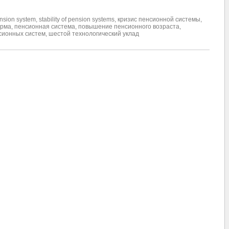
nsion system
,
stability of pension systems
,
кризис пенсионной системы
,
орма
,
пенсионная система
,
повышение пенсионного возраста
,
сионных систем
,
шестой технологический уклад