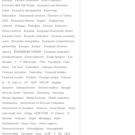
Europe
Eastern civilization
Echo Chambers
Economic Belt Silk Roads
Economic and Monetary
Economy
Union
Economic development
Education
Educational services
Elections in Turkey
2015
Emmanuel Macron
Engels;
Engineering
Erdoğan
vehicles
Erdogan
Estonia
Ethereum
Eurasia
Eurasian Economic Union
Ethno-centrism
Eurasian Union
Eurasian civilization
Eurasian economic
Eurasian integration
union
Euroasian comprehensive
Europe
partnership
Europe.
European Defence
European Union
Agency
European integration
Europeanization
Euroscepticism
Evald Ilyenkov
Evo
Morales
F.
F. Mitterrand.
FRG
Facebook
Fake
News
Far East
Fatherland
February Revolution
February revolution
Federation
Financial bubble»
Foreign policy
France
Financial system
Fordism
G.
G. Luka´sc
G7
GDP
GKChP
Gaddafi
Gasprom
Gebrauchswert
General intellect
Georgia
Germany
German South
Germans
Germany.
Giorgio Agamben
Global Dominat
Global capitalism
Gorbachev
Government of Russian Federation
Government of Socialists
Gramsci
Great Britain
Great
man-made river
Gulag
GÖKTÜRK
H. Chavez
H.
Himalaya
Münkler
Hebrews
Hegel
Hitler
Hochdeutsch
Homo Deus
Homo sapiens
Homoconsumens
Homodigitalis
Homoglobalis
Hungary
Homomobilis
Hutu
ICAP
II
ISI
ISIS